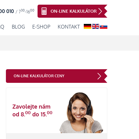
30
00
00 010
ON-LINE KALKULÁTOR
/ 7
-16
AQ
BLOG
E-SHOP
KONTAKT
ON-LINE KALKULÁTOR CENY
Zavolejte nám
00
00
od 8.
do 15.