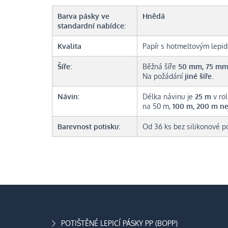
Barva pásky ve
Hnědá
standardní nabídce:
Kvalita
Papír s hotmeltovým lepid
Šíře:
Běžná šíře
50 mm, 75 m
Na požádání
jiné šíře
.
Návin:
Délka návinu je
25
m
v rol
na 50 m,
100 m, 200 m ne
Barevnost potisku:
Od 36 ks bez silikonové 
POTIŠTĚNÉ LEPICÍ PÁSKY PP (BOPP)