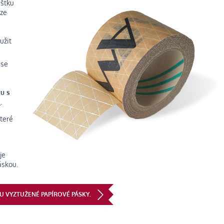
ušťku
uze
užit
 se
u s
E
.
teré
je
áskou.
NU VYZTUŽENÉ PAPÍROVÉ PÁSKY.