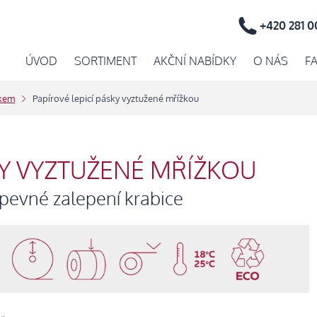
+420 281 0
ÚVOD
SORTIMENT
AKČNÍ NABÍDKY
O NÁS
F
skem
Papírové lepicí pásky vyztužené mřížkou
KY VYZTUŽENÉ MŘÍŽKOU
pevné zalepení krabice