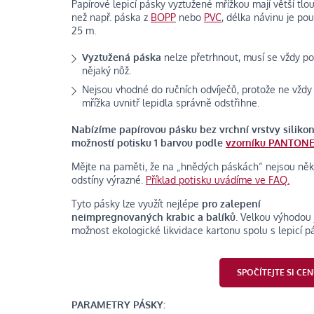
Papírové lepicí pásky vyztužené mřížkou mají větší tlo
než např. páska z
BOPP
nebo
PVC
, délka návinu je po
25 m.
Vyztužená páska
nelze přetrhnout, musí se vždy po
nějaký nůž.
Nejsou vhodné do ručních odvíječů, protože ne vždy
mřížka uvnitř lepidla správně odstřihne.
Nabízíme papírovou pásku bez vrchní vrstvy silikon
možností potisku 1 barvou podle
vzorníku PANTON
Mějte na paměti, že na „hnědých páskách“ nejsou něk
odstíny výrazné.
Příklad potisku uvádíme ve FAQ.
Tyto pásky lze využít nejlépe
pro zalepení
neimpregnovaných krabic a balíků
. Velkou výhodou 
možnost ekologické likvidace kartonu spolu s lepicí p
SPOČÍTEJTE SI CE
PARAMETRY PÁSKY: