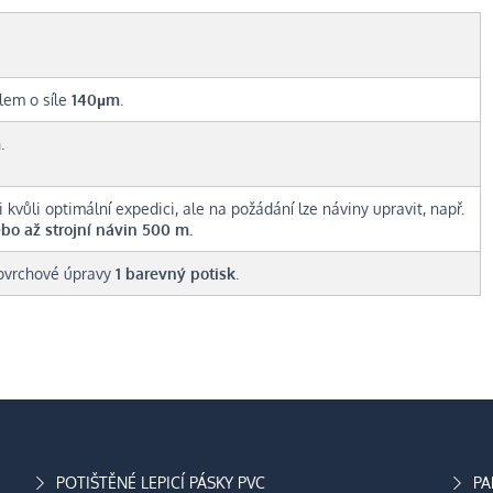
lem o síle
140µm
.
m
.
i kvůli optimální expedici, ale na požádání lze náviny upravit, např.
bo až strojní návin 500 m.
povrchové úpravy
1 barevný potisk
.
POTIŠTĚNÉ LEPICÍ PÁSKY PVC
PA