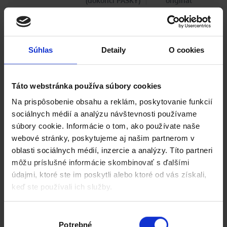
(dokončí PASKY)
originál
PROVEDENÍ *
Súhlas
Detaily
O cookies
Na roli
Skládané
Archy
Táto webstránka používa súbory cookies
Na prispôsobenie obsahu a reklám, poskytovanie funkcií
POČET NA ROLI / V BALÍČKU (SKLÁDANÉ) / ARCHŮ
sociálnych médií a analýzu návštevnosti používame
súbory cookie. Informácie o tom, ako používate naše
webové stránky, poskytujeme aj našim partnerom v
POČET NA ARCHU
oblasti sociálnych médií, inzercie a analýzy. Títo partneri
môžu príslušné informácie skombinovať s ďalšími
údajmi, ktoré ste im poskytli alebo ktoré od vás získali,
keď ste používali ich služby.
PRŮMĚR DUTINKY (MM)
Výber
Potrebné
súhlasu