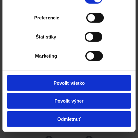
17
25
40
Preferencie
70
76
Jiná
Štatistiky
ČÍSLO NÁVINU
Marketing
Povoliť všetko
Povoliť výber
Odmietnuť