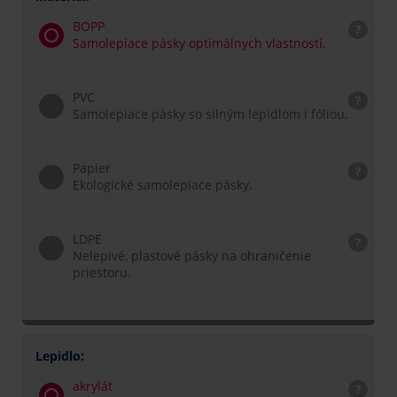
BOPP
?
Samolepiace pásky optimálnych vlastností.
PVC
?
Samolepiace pásky so silným lepidlom i fóliou.
Papier
?
Ekologické samolepiace pásky.
LDPE
?
Nelepivé, plastové pásky na ohraničenie
priestoru.
Lepidlo:
akrylát
?