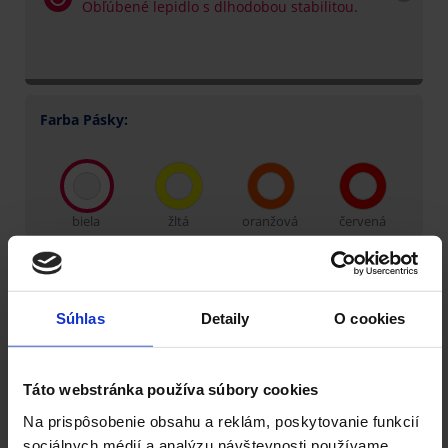
Obľúbené lepidlo s dlhodobou stabilitou.
Farba Pásky:
biela
žltá
oranžová
červená
modrá
zelená
hnedá
transparent
Súhlas
Detaily
O cookies
Táto webstránka používa súbory cookies
Šírka pásky:
Návin pásky:
Na prispôsobenie obsahu a reklám, poskytovanie funkcií
sociálnych médií a analýzu návštevnosti používame