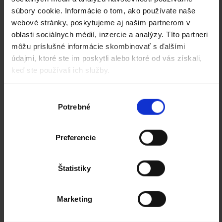
súbory cookie. Informácie o tom, ako používate naše
id:
Nenašli ste čo ste hľadali?
webové stránky, poskytujeme aj našim partnerom v
Chýba Vám v kalkulátore rozmer alebo iný
oblasti sociálnych médií, inzercie a analýzy. Títo partneri
parameter?
môžu príslušné informácie skombinovať s ďalšími
údajmi, ktoré ste im poskytli alebo ktoré od vás získali,
Počet kusov:
keď ste používali ich služby.
Zavolajte nám!
Tel.: +420 281 000 017.
Výber
A alebo píšte na:
pasky@pasky.sk
Potrebné
súhlasu
Preferencie
Počet farieb potlače:
(max. pokrytie farbou do 50% plochy)
Štatistiky
1
2
3
Marketing
Negatív
- väčšie pokrytie farbou