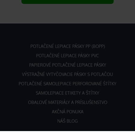
POTLAČENÉ LEPIACE PÁSKY PP (BOPP)
POTLAČENÉ LEPIACE PÁSKY PVC
PAPIEROVÉ POTLAČENÉ LEPIACE PÁSKY
VÝSTRAŽNÉ VYTYČOVACIE PÁSKY S POTLAČOU
POTLAČENÉ SAMOLEPIACE PERFOROVANÉ ŠTÍTKY
SAMOLEPIACE ETIKETY A ŠTÍTKY
OBALOVÉ MATERIÁLY A PRÍSLUŠENSTVO
AKČNÁ PONUKA
NÁŠ BLOG