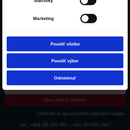
Štatistiky
Marketing
Povoliť všetko
Povoliť výber
Ak chcete mesačne zasielať naše akciové ponuky, zadajte
tu váš e-mail
Odmietnuť
PŘIHLÁSIŤ K ODBERU
Súhlasím so spracovaním
osobných údajov
.
Tel.:
+420 281 000 010
/
+420 281 000 014
/