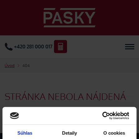
+420 281 000 017
Úvod
404
STRÁNKA NEBOLA NÁJDENÁ
Je nám ľúto, ale požadovaná stránka nebola nájdená.
Súhlas
Detaily
O cookies