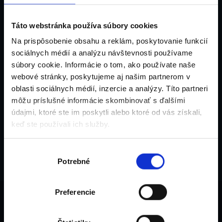
Táto webstránka používa súbory cookies
POTLAČENÉ LEPIACE PÁSKY PP (BOPP)
Na prispôsobenie obsahu a reklám, poskytovanie funkcií
POTLAČENÉ LEPIACE PÁSKY PVC
sociálnych médií a analýzu návštevnosti používame
PAPIEROVÉ POTLAČENÉ LEPIACE PÁSKY
súbory cookie. Informácie o tom, ako používate naše
VÝSTRAŽNÉ VYTYČOVACIE PÁSKY S POTLAČOU
webové stránky, poskytujeme aj našim partnerom v
oblasti sociálnych médií, inzercie a analýzy. Títo partneri
POTLAČENÉ SAMOLEPIACE PERFOROVANÉ ŠTÍTKY
môžu príslušné informácie skombinovať s ďalšími
SAMOLEPIACE ETIKETY A ŠTÍTKY
údajmi, ktoré ste im poskytli alebo ktoré od vás získali,
OBALOVÉ MATERIÁLY A PRÍSLUŠENSTVO
keď ste používali ich služby.
AKČNÁ PONUKA
NÁŠ BLOG
Výber
Potrebné
súhlasu
Preferencie